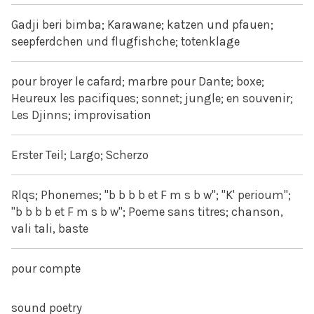
Gadji beri bimba; Karawane; katzen und pfauen;
seepferdchen und flugfishche; totenklage
pour broyer le cafard; marbre pour Dante; boxe;
Heureux les pacifiques; sonnet; jungle; en souvenir;
Les Djinns; improvisation
Erster Teil; Largo; Scherzo
Rlqs; Phonemes; "b b b b et F m s b w"; "K' perioum";
"b b b b et F m s b w"; Poeme sans titres; chanson,
vali tali, baste
pour compte
sound poetry