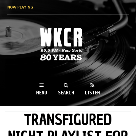
Skip to
NOW PLAYING
main
content
WKCR 89.9FM
NY
MENU
SEARCH
LISTEN
TRANSFIGURED
MAIN MENU